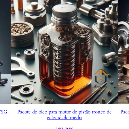
4/SG
Pacote de óleo para motor de pistão tronco de
Paco
velocidade média
Leia mais