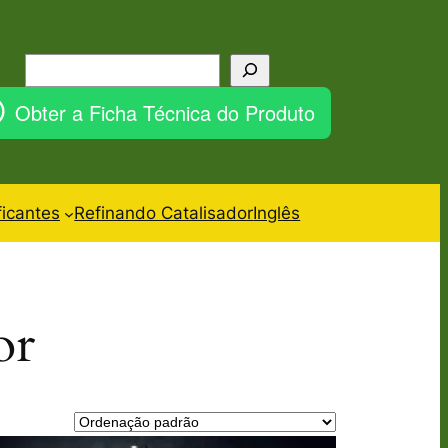
Pesquisar
Obter a Ficha Técnica do Produto
ficantes
Refinando Catalisador
Inglês
or