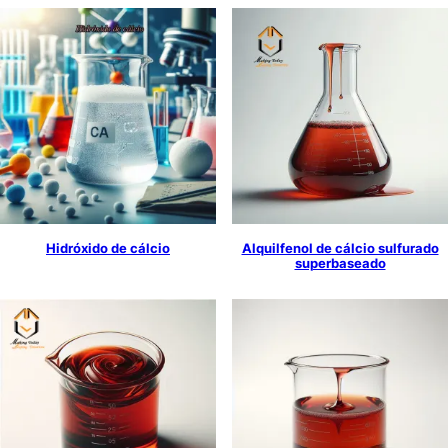
Hidróxido de cálcio
Alquilfenol de cálcio sulfurado
superbaseado