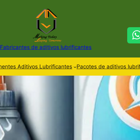
Fabricantes de aditivos lubrificantes
ntes Aditivos Lubrificantes
Pacotes de aditivos lubri