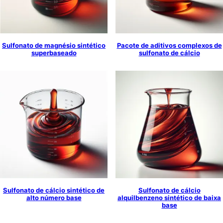
Sulfonato de magnésio sintético
Pacote de aditivos complexos de
superbaseado
sulfonato de cálcio
Sulfonato de cálcio sintético de
Sulfonato de cálcio
alto número base
alquilbenzeno sintético de baixa
base