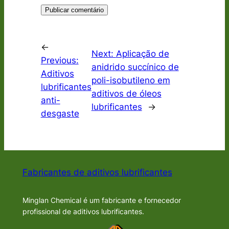
←
Next:
Aplicação de
Previous:
anidrido succínico de
Aditivos
poli-isobutileno em
lubrificantes
aditivos de óleos
anti-
lubrificantes
→
desgaste
Fabricantes de aditivos lubrificantes
Minglan Chemical é um fabricante e fornecedor
profissional de aditivos lubrificantes.