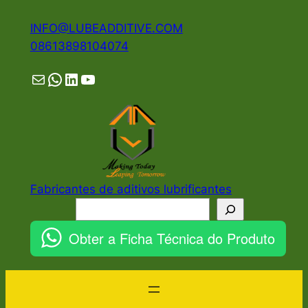
Pular
INFO@LUBEADDITIVE.COM
para
08613898104074
o
conteúdo
Mail
WhatsApp
LinkedIn
YouTube
Fabricantes de aditivos lubrificantes
Pesquisar
Obter a Ficha Técnica do Produto