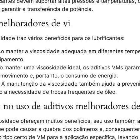
ficantes devem suportar altas pressões e temperaturas, 
 garantir a transferência de potência.
 melhoradores de vi
sidade
traz vários benefícios para os lubrificantes:
Ao manter a viscosidade adequada em diferentes temper
uipamento.
Ao manter uma viscosidade ideal, os aditivos VMs garant
o movimento e, portanto, o consumo de energia.
: A manutenção da viscosidade também ajuda a prevenir
do a necessidade de trocas frequentes de óleo.
s no uso de aditivos melhoradores de
cosidade
ofereçam muitos benefícios, seu uso também ap
ue pode causar a quebra dos polímeros e, consequente
 o tipo certo de VM para a aplicação específica, levan