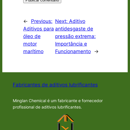
←
Previous:
Next:
Aditivo
Aditivos para
antidesgaste de
óleo de
pressão extrema:
motor
Importância e
marítimo
Funcionamento
→
Fabricantes de aditivos lubrificantes
Minglan Chemical é um fabricante e fornecedor
profissional de aditivos lubrificantes.