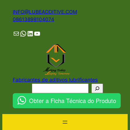
Pular
INFO@LUBEADDITIVE.COM
para
08613898104074
o
conteúdo
Mail
WhatsApp
LinkedIn
YouTube
Fabricantes de aditivos lubrificantes
Pesquisar
Obter a Ficha Técnica do Produto