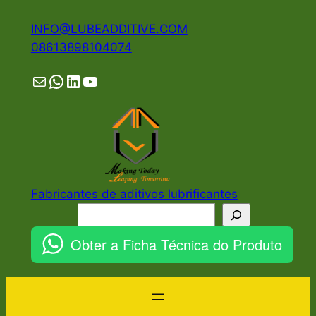
Pular
INFO@LUBEADDITIVE.COM
para
08613898104074
o
conteúdo
Mail
WhatsApp
LinkedIn
YouTube
Fabricantes de aditivos lubrificantes
Pesquisar
Obter a Ficha Técnica do Produto