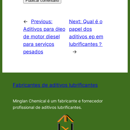
←
Previous:
Next:
Qual é o
Aditivos para óleo
papel dos
de motor diesel
aditivos ep em
para serviços
lubrificantes？
pesados
→
Fabricantes de aditivos lubrificantes
Minglan Chemical é um fabricante e fornecedor
profissional de aditivos lubrificantes.