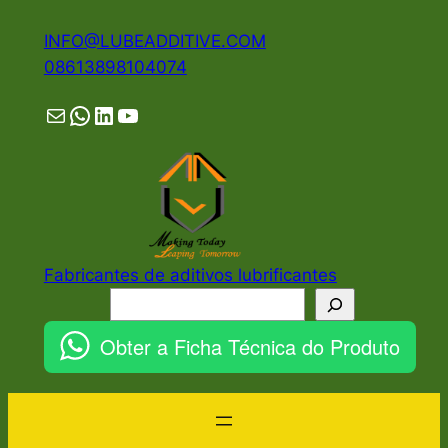
Pular
INFO@LUBEADDITIVE.COM
para
08613898104074
o
conteúdo
Mail
WhatsApp
LinkedIn
YouTube
Fabricantes de aditivos lubrificantes
Pesquisar
Obter a Ficha Técnica do Produto