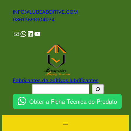
Pular
INFO@LUBEADDITIVE.COM
para
08613898104074
o
conteúdo
Mail
WhatsApp
LinkedIn
YouTube
Fabricantes de aditivos lubrificantes
Pesquisar
Obter a Ficha Técnica do Produto