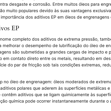
ra desgaste e corrosão. Entre muitos óleos para engr
são muito populares devido às suas vantagens exclusiva
a importância dos aditivos EP em óleos de engrenagens 
ivos EP
 nome completo dos aditivos de extrema pressão, tamb
ara melhorar o desempenho de lubrificação do óleo de e
agens são submetidas a grandes cargas de impacto e p
do em contato direto entre os metais, resultando em de
ície do par de fricção sob tais condições extremas, redu
s ep no óleo de engrenagem: óleos moderados de extrem
ditivos polares que aderem às superfícies metálicas 
 contêm aditivos que se ligam quimicamente às superfíc
ção química pode ocorrer instantaneamente durante o a