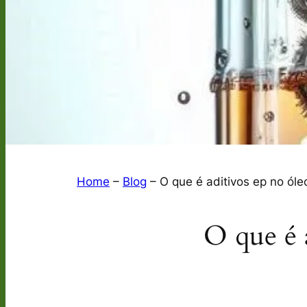
Home
–
Blog
–
O que é aditivos ep no ól
O que é 