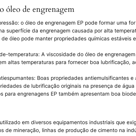
 no óleo de engrenagem
essão: o óleo de engrenagem EP pode formar uma forte
 na superfície da engrenagem causada por alta temperat
o de óleo pode manter propriedades químicas estáveis ​
de-temperatura: A viscosidade do óleo de engrenage
em altas temperaturas para fornecer boa lubrificação,
antiespumantes: Boas propriedades antiemulsificantes 
edades de lubrificação originais na presença de água
eos para engrenagens EP também apresentam boa biode
ilizado em diversos equipamentos industriais que exi
 de mineração, linhas de produção de cimento na indús