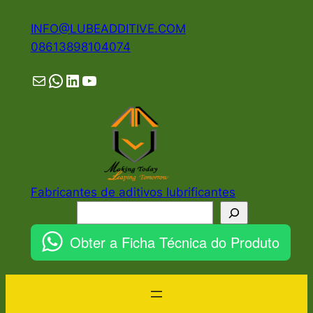
Pular
INFO@LUBEADDITIVE.COM
para
08613898104074
o
conteúdo
Mail
WhatsApp
LinkedIn
YouTube
Fabricantes de aditivos lubrificantes
Pesquisar
Obter a Ficha Técnica do Produto