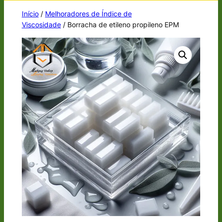
Início
/
Melhoradores de Índice de
Viscosidade
/ Borracha de etileno propileno EPM