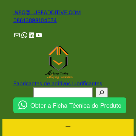
Pular
INFO@LUBEADDITIVE.COM
para
08613898104074
o
conteúdo
Mail
WhatsApp
LinkedIn
YouTube
Fabricantes de aditivos lubrificantes
Pesquisar
Obter a Ficha Técnica do Produto