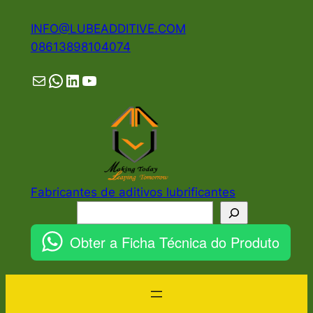
Pular
INFO@LUBEADDITIVE.COM
para
08613898104074
o
conteúdo
Mail
WhatsApp
LinkedIn
YouTube
Fabricantes de aditivos lubrificantes
Pesquisar
Obter a Ficha Técnica do Produto