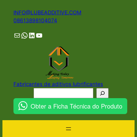
Pular
INFO@LUBEADDITIVE.COM
para
08613898104074
o
conteúdo
Mail
WhatsApp
LinkedIn
YouTube
Fabricantes de aditivos lubrificantes
Pesquisar
Obter a Ficha Técnica do Produto