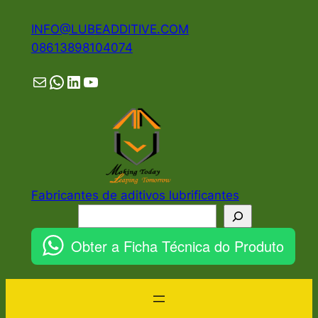
Pular
INFO@LUBEADDITIVE.COM
para
08613898104074
o
conteúdo
Mail
WhatsApp
LinkedIn
YouTube
Fabricantes de aditivos lubrificantes
Pesquisar
Obter a Ficha Técnica do Produto