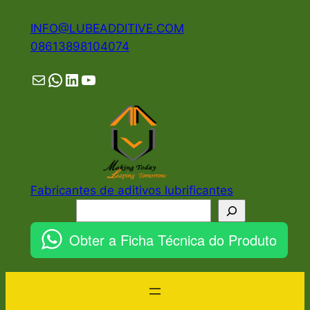
Pular
INFO@LUBEADDITIVE.COM
para
08613898104074
o
conteúdo
Mail
WhatsApp
LinkedIn
YouTube
Fabricantes de aditivos lubrificantes
Pesquisar
Obter a Ficha Técnica do Produto