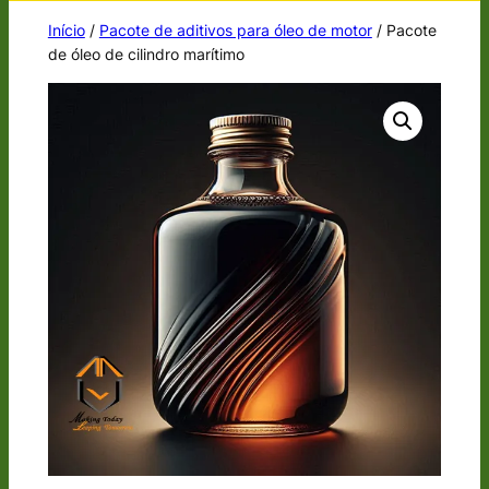
Início
/
Pacote de aditivos para óleo de motor
/ Pacote
de óleo de cilindro marítimo