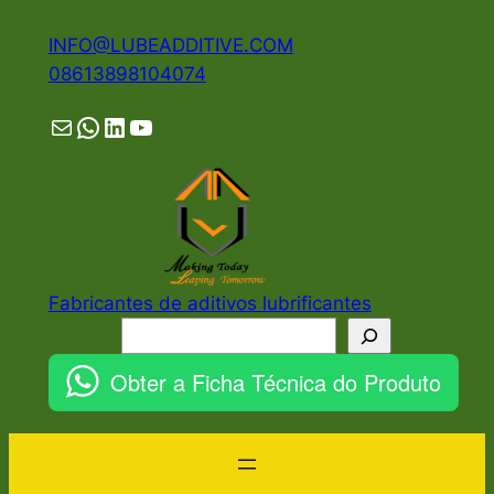
Pular
INFO@LUBEADDITIVE.COM
para
08613898104074
o
conteúdo
Mail
WhatsApp
LinkedIn
YouTube
Fabricantes de aditivos lubrificantes
Pesquisar
Obter a Ficha Técnica do Produto