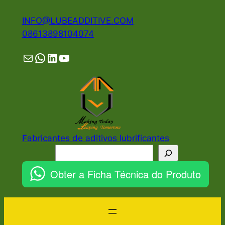
Pular
INFO@LUBEADDITIVE.COM
para
08613898104074
o
conteúdo
Mail
WhatsApp
LinkedIn
YouTube
Fabricantes de aditivos lubrificantes
Pesquisar
Obter a Ficha Técnica do Produto