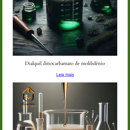
Dialquil ditiocarbamato de molibdênio
Leia mais