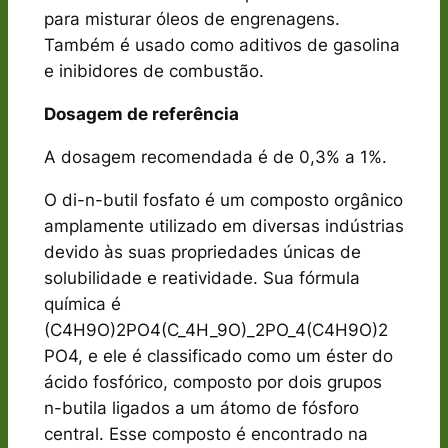
para misturar óleos de engrenagens.
Também é usado como aditivos de gasolina
e inibidores de combustão.
Dosagem de referência
A dosagem recomendada é de 0,3% a 1%.
O di-n-butil fosfato é um composto orgânico
amplamente utilizado em diversas indústrias
devido às suas propriedades únicas de
solubilidade e reatividade. Sua fórmula
química é
(C4H9O)2PO4(C_4H_9O)_2PO_4
(
C
4
H
9
O
)
2
P
O
4
, e ele é classificado como um éster do
ácido fosfórico, composto por dois grupos
n-butila ligados a um átomo de fósforo
central. Esse composto é encontrado na