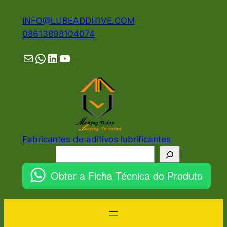
Pular
INFO@LUBEADDITIVE.COM
para
08613898104074
o
conteúdo
Mail
WhatsApp
LinkedIn
YouTube
Fabricantes de aditivos lubrificantes
Pesquisar
Obter a Ficha Técnica do Produto