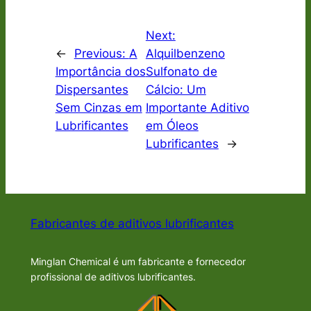
Next:
←
Previous:
A
Alquilbenzeno
Importância dos
Sulfonato de
Dispersantes
Cálcio: Um
Sem Cinzas em
Importante Aditivo
Lubrificantes
em Óleos
Lubrificantes
→
Fabricantes de aditivos lubrificantes
Minglan Chemical é um fabricante e fornecedor
profissional de aditivos lubrificantes.