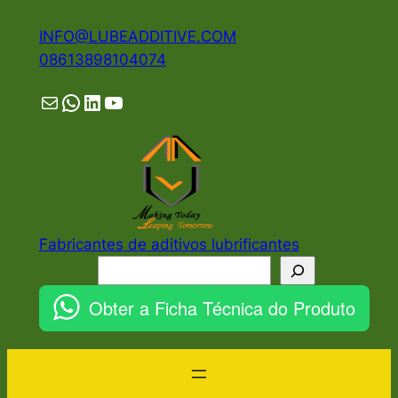
Pular
INFO@LUBEADDITIVE.COM
para
08613898104074
o
conteúdo
Mail
WhatsApp
LinkedIn
YouTube
Fabricantes de aditivos lubrificantes
Pesquisar
Obter a Ficha Técnica do Produto